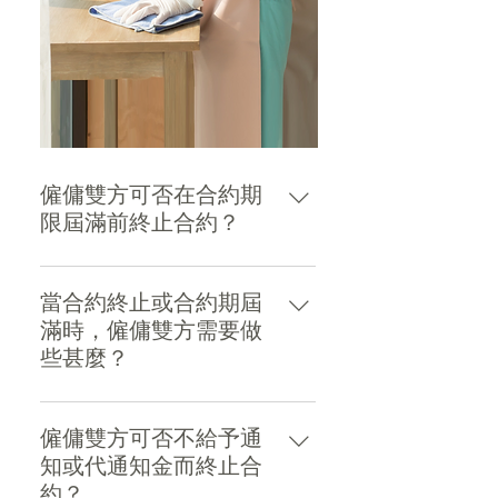
僱傭雙方可否在合約期
限屆滿前終止合約？
可以。僱傭雙方均可給予對方1
個月的書面通知或支付1個月工
當合約終止或合約期屆
資 給對方以終止合約。「由外
滿時，僱傭雙方需要做
傭發出的終止僱傭合約通知書
些甚麼？
樣本」載 於附錄 IVa，「由外
傭僱主發出的終止僱傭合約通
僱主： - 應清付所有工資及其
知書樣本」載於 附錄 IVb。
他應付 的款項，最好將款項存
僱傭雙方可否不給予通
入傭工的戶口並取回收據。 -
知或代通知金而終止合
必須在合約終止日期7天內，以
約？