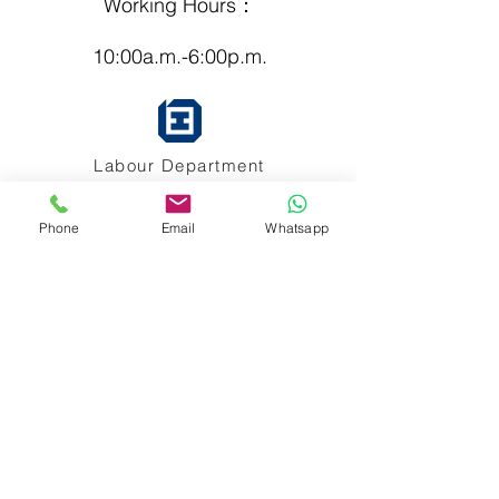
Working Hours：
10:00a.m.-6:00p.m.
Labour Department
Employment Agency License
No. :76249
Phone
Email
Whatsapp
泰國領事館
簽發
特許經營牌照號碼：048/2025
APPIH No.: