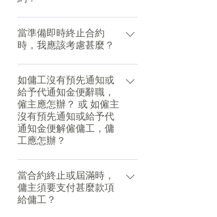
書面通知入境事務處 的外籍家
庭傭工組有關終止合約的事
只有在一些特殊的情況下，僱
宜，但不須通知勞工處。 傭
傭雙方才可不預先通知或給予
當準備即時終止合約
工： - 應與僱主結算須支付的
代通知金而終止合約。 僱主在
時，我應該考慮甚麼？
款項，並確保收妥所有款項才
以下情況，可無須預先通知或
簽署收據。 - 必須在合約終止
給予代通知金而終止僱傭合
- 即時終止合約通常是由於勞資
日期7天內，以書面通知入境事
約。如果傭工在與其僱傭 有關
雙方意見不合而引致的。在爭
如傭工沒有預先通知或
務處的外籍家庭傭工組有關終
的事宜上： - 故意不服從僱主
吵期間，某些事情會被誇大，
給予代通知金便辭職，
止合約的事 宜，但不須通知勞
合法合理 的命令 - 行為不當 -
而任何一方均會認為有足夠理
僱主應怎辦？ 或 如僱主
工處。
犯有欺詐∕不忠實行為 - 慣常疏
由即時終 止合約或視之為終
沒有預先通知或給予代
忽職責 傭工在以下情況，亦可
止。但這種想法往往是錯誤
通知金便解僱傭工，傭
以終止僱傭合約，而無須預先
的。 此外，在一個家庭的環境
工應怎辦？
通知或給予代通知金： - 合理
中，通常不會有獨立的證人，
地恐懼身體會遭受暴 力或疾病
而重組導致糾紛的事件及判斷
- 如你認為對方單方面終止合
危害 - 受僱主苛待 - 已受僱不少
所採 取的行動是否合理亦有困
約，便應通知入境事務處的外
當合約終止或屆滿時，
於5年，而經註冊醫生或註冊中
難。 - 解決糾紛的最好方法是
籍家庭傭工組。如傭工失蹤，
傭主須要支付甚麼款項
醫發出指定的證明書，證明永
由雙方直接把問題說出來。在
僱 主應考慮向警方報案。 - 如
給傭工？
久不 適合擔任現 時的工作
雙方有分歧時，應盡量體諒對
你認為對方沒有理由在不給予