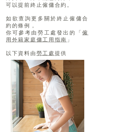
可以提前終止僱傭合約。
如欲查詢更多關於終止僱傭合
約的條例，
你可參考由勞工處發出的「
僱
用外籍家庭傭工用指南
」
以下資料由
勞工處
​提供