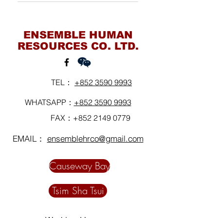
方及互 相容忍。很多問題是不
通知情況下終止合約，而想追
在終止僱傭合約或合約期限屆
Contact Us
須以激烈的行動來解決的。 -
討代通知金，便應盡快前往 勞
滿時，你應支付給傭工的款項
法例只容許在特殊情況下即時
工處勞資關係科分區辦事處。
須視 乎傭工的受僱期和終止僱
ENSEMBLE HUMAN
終止合約。如必須這樣做，應
該辦事 處會調停雙方的糾紛
傭合約的原因等因素而定。但
RESOURCES CO. LTD.
肯定有足夠理據支持，否則很
（請參閱第12章）。 - 你當然
是，終止僱傭合約的款項一般
可能要面對對方的索償。
亦可以放棄要求對方給予適當
包括： - 任何未發放的工資 - 代
通知的權利。
通知金（如適用） - 工資代替
TEL：
+852 3590 9993
任何未發放的年假，及該假期
年按比例的年假薪酬 （請參閱
WHATSAPP：
+852 3590 9993
第4章） - 長期服務金或遣散費
FAX：+852
2149 0779
（如適用）（請參閱第9章） -
其他根據僱傭合約指定須支付
EMAIL：
ensemblehrco@gmail.com
予傭工的款項，例如提供旅費
和 膳食及交通津貼（請參閱 第
Causeway Bay
11章）等。 你應保存有關款項
的收據。在僱傭合約終止∕屆滿
Tsim Sha Tsui
時所付款項的 收據樣本刊載於
附錄 V