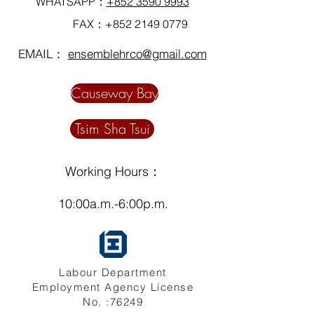
WHATSAPP：
+852 3590 9993
FAX：+852
2149 0779
EMAIL：
ensemblehrco@gmail.com
Causeway Bay
Tsim Sha Tsui
Working Hours：
10:00a.m.-6:00p.m.
Labour Department
Employment Agency License
No. :76249