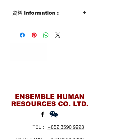
資料 Information :
Type類別 :
DOMESTIC HELPER
Age歲數 :
34yrs old
Zodiac Signs 星座 :
GEMINI
Marital Status 婚姻：
MARRIED with 3kids
Contact Us
(3,9&11yrs old)
Language 語言：
ENSEMBLE HUMAN
ENGLISH
RESOURCES CO. LTD.
TEL：
+852 3590 9993