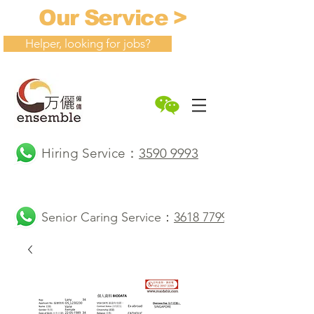
Our Service >
Helper, looking for jobs?
Hiring Service：
3590 9993
Senior Caring Service：
3618 7799