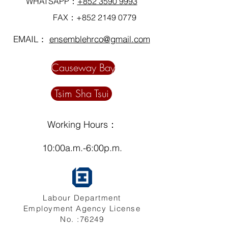
WHATSAPP：
+852 3590 9993
FAX：+852
2149 0779
EMAIL：
ensemblehrco@gmail.com
Causeway Bay
Tsim Sha Tsui
Working Hours：
10:00a.m.-6:00p.m.
Labour Department
Employment Agency License
No. :76249