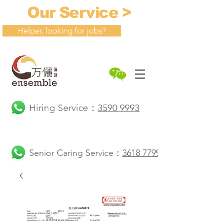
Our Service >
Helper, looking for jobs?
Hiring Service：
3590 9993
Senior Caring Service：
3618 7799