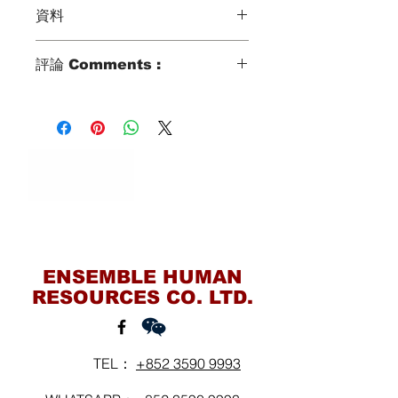
資料
Type類別 :
評論 Comments :
家庭傭工 Domestic Helper
姐姐有非常好的耐性因為面對不同年齡
Age歲數 :
層的小朋友也有不同的性格
28
姐姐可以耐心的和小朋友溝通和顧及小
朋友的情緒
Zodiac Signs 星座 :
未曾出國的姐姐比較海外經驗的姐姐較
SCORPIO
為單純
好處是姐姐擁有初心有耐性和有愛心照
Marital Status 婚姻：
顧小孩
Contact Us
SINGLE
對姐姐評語
辦事認真負責
，
有一定靈活
性
Language 語言：
ENSEMBLE HUMAN
性格活潑開朗
，
為人坦率直爽
，
樂於助
英文 English
RESOURCES CO. LTD.
人
TEL：
+852 3590 9993