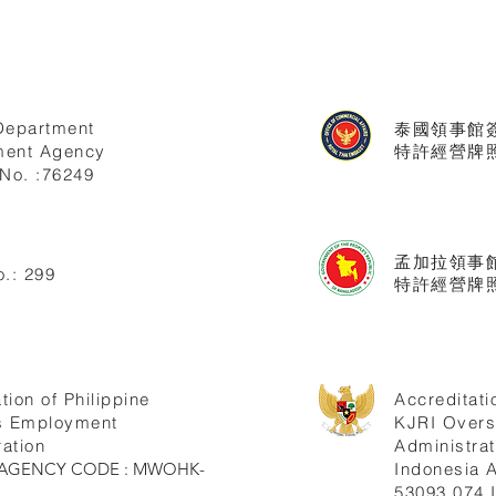
Department
泰國領事館
ent Agency
特許經營牌照號
No. :76249
孟加拉領事
.: 299
特許經營牌照
tion of Philippine
Accreditati
s Employment
KJRI Over
ation
Administrat
ne AGENCY CODE : MWOHK-
Indonesia
53093.074.