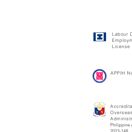
Labour 
Employm
License 
APPIH No
Accredita
Oversea
Administr
Philippi
2023-148