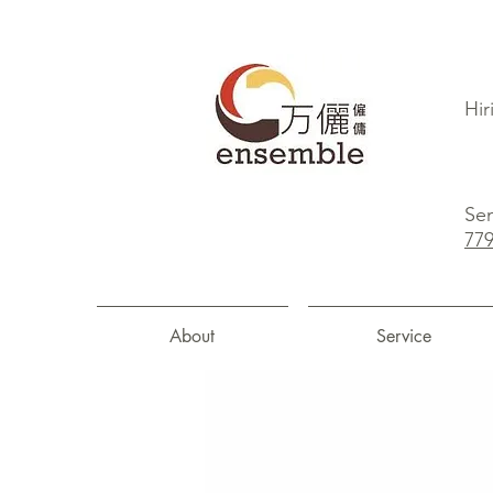
Hir
Sen
77
About
Service