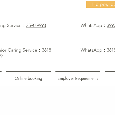
Helper, lo
ing Service：
3590 9993
WhatsApp：
399
ior Caring Service：
3618
WhatsApp：
361
99
Online booking
Employer Requirements