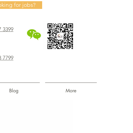
oking for jobs?
7 3399
8 7799
Blog
More