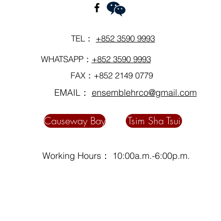
TEL：
+852 3590 9993
WHATSAPP：
+852 3590 9993
FAX：+852 2149 0779
EMAIL：
ensemblehrco@gmail.com
Causeway Bay
Tsim Sha Tsui
Working Hours： 10:00a.m.-6:00p.m.