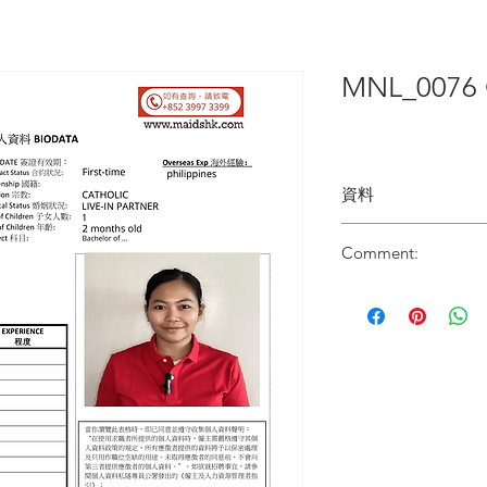
MNL_0076 
資料
Type類別 :
Comment:
家庭傭工 Domestic 
姐姐￼英文講得不錯
Age歲數 :
1家3口有一個三歲的
24
面試￼過程中，姐姐
Zodiac Signs 星座 :
是個有能力處理家頭
TAURUS
姐姐希望能在香港工
值得推薦的姐姐。￼
Marital Status 婚姻：
LIVE-IN PARTNER WI
Language 語言：