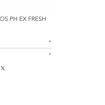
OS PH EX FRESH
Helper
，在當地有四年工作經驗，主力照顧
小朋友。
能講解￼一間屋企需要的工作流程，
細務的人選。
作給家人有一個更好嘅將來，是一個
TH 1KID(2YRS OLD)