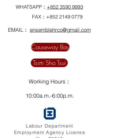
WHATSAPP：
+852 3590 9993
Language 語言：
FAX：+852
2149 0779
廣東話
EMAIL：
ensemblehrco@gmail.com
Causeway Bay
Tsim Sha Tsui
Working Hours：
10:00a.m.-6:00p.m.
Labour Department
Employment Agency License