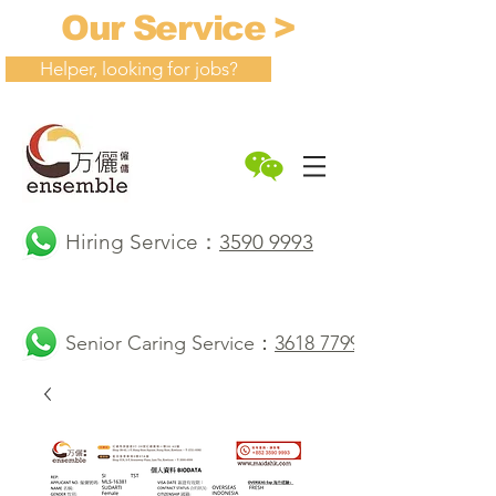
Our Service >
Helper, looking for jobs?
Hiring Service：
3590 9993
Senior Caring Service：
3618 7799