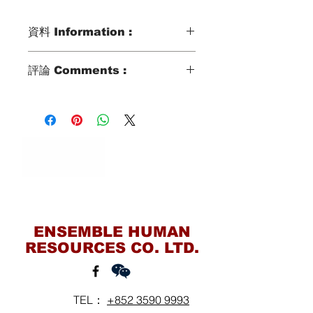
資料 Information :
Type類別 :
評論 Comments :
姐姐家傭工作有3年經驗
家庭傭工 Domestic Helper
曾在印尼工作
3年印尼泗水照顧4人家庭
家庭三代同堂有婆婆也包括1位小朋友
Age歲數 :
(5歲)
22
印傭學習廣東話的速度在眾多外傭中是
最快的
Chinese Zodiac 生肖 :
Contact Us
頗受香港僱主歡迎
SNAKE
姐姐隨機應變，溝通良好
能很好的表達能力好可直接傳遞信息
ENSEMBLE HUMAN
Zodiac Signs 星座 :
姐姐工作進步大，悟性強，能很快適應
RESOURCES CO. LTD.
TAURUS
新的崗位
能有效改進自己的工作方式，從而在工
作中收到良好效果
Marital Status 婚姻：
TEL：
+852 3590 9993
SINGLE