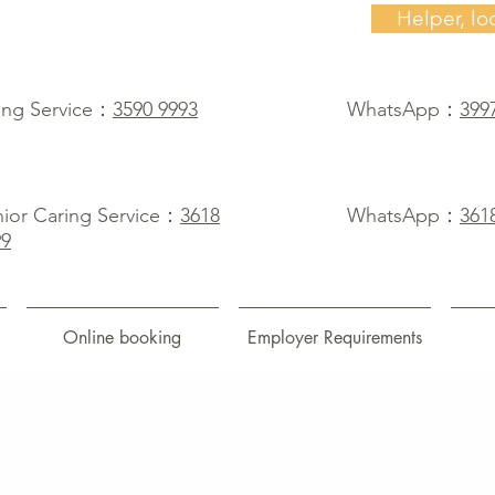
Helper, lo
ing Service：
3590 9993
WhatsApp：
399
ior Caring Service：
3618
WhatsApp：
361
99
Online booking
Employer Requirements