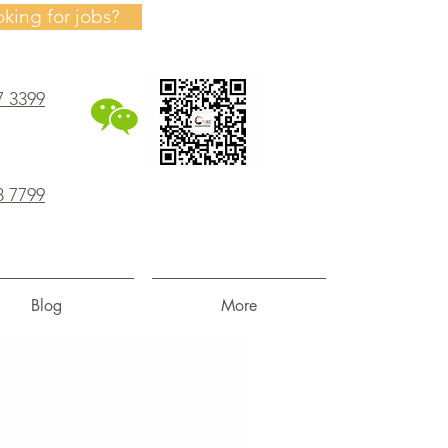
oking for jobs?
7 3399
8 7799
Blog
More