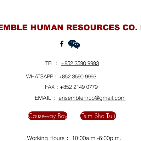
Contact Us
EMBLE HUMAN RESOURCES CO. 
TEL：
+852 3590 9993
WHATSAPP：
+852 3590 9993
FAX：+852 2149 0779
EMAIL：
ensemblehrco@gmail.com
Causeway Bay
Tsim Sha Tsui
Working Hours： 10:00a.m.-6:00p.m.