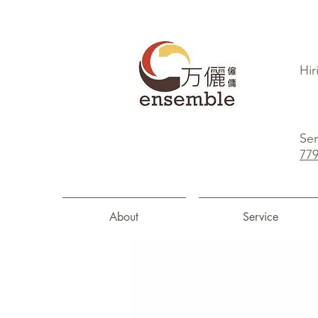
Hir
Sen
77
About
Service