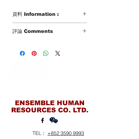
資料 Information :
Type類別 :
評論 Comments
DOMESTIC HELPER
Age歲數 :
37歲姐姐曾經在新加坡和香港工作
37 YO
家傭經驗已經有10年多經驗
Chinese Zodiac 生肖 :
多年經驗也是照顧小朋友
TIGER
也曾經照顧過年老婆婆
Zodiac Signs 星座 :
曾得到僱主續約機會
LEO
2年屯門照顧5人家庭
Marital Status 婚姻：
包括一位80歲婆婆
MARIIED WITH 1 KID
Contact Us
後來姐姐到了星加坡工作
Language 語言：
2年星加坡照顧4人家庭
GOOD CANTONESE
包括2位小朋友
ENSEMBLE HUMAN
(6歲和8歲)
RESOURCES CO. LTD.
後來姐姐回到香港工作
6年調景嶺照顧獨居太太
3個月在屯門照顧3人家庭
TEL：
+852 3590 9993
包括1位小朋友