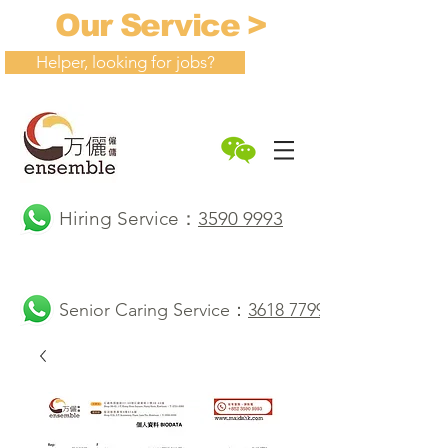
Our Service >
Helper, looking for jobs?
Hiring Service：
3590 9993
Senior Caring Service：
3618 7799