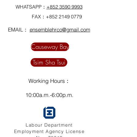
(3.5歲)
WHATSAPP：
+852 3590 9993
姐姐已經有多年沒有回到自己的國家探
望小朋友
FAX：+852
2149 0779
所以姐姐也回到印尼
已經準備好文件和心情隨時可以再過來
EMAIL：
ensemblehrco@gmail.com
香港工作
姐姐小朋友已經10歲不用煩心照顧
Causeway Bay
可以在香港專心工作努力
無論小朋友，小動物和老人家姐姐也願
意接受任何工作任務
Tsim Sha Tsui
Working Hours：
10:00a.m.-6:00p.m.
Labour Department
Employment Agency License