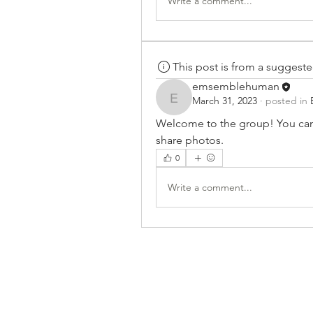
Write a comment...
This post is from a suggest
emsemblehuman
March 31, 2023
·
posted in
emsemblehuman
Welcome to the group! You can
share photos.
0
Write a comment...