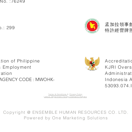
No. :76249
孟加拉領事
.: 299
特許經營牌照
tion of Philippine
Accreditati
s Employment
KJRI Over
ation
Administrat
ne AGENCY CODE : MWOHK-
Indonesia
53093.074.
Terms & Conditions
&
Privacy Policy
Labour Department Foreign Domestic Helpers
Copyright @ ENSEMBLE HUMAN RESOURCES CO. LTD.
Powered by
One Marketing Solutions