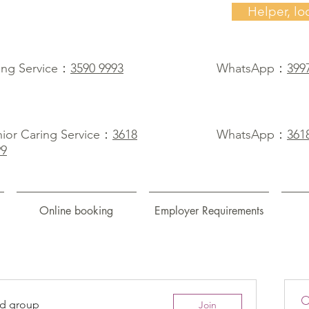
Helper, lo
ing Service：
3590 9993
WhatsApp：
399
ior Caring Service：
3618
WhatsApp：
361
99
Online booking
Employer Requirements
ed group
Join