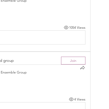
Ensemble Group
1054 Views
ed group
Join
Ensemble Group
4 Views