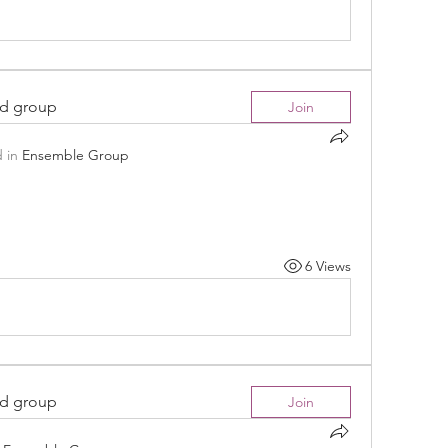
ed group
Join
 in
Ensemble Group
6 Views
ed group
Join