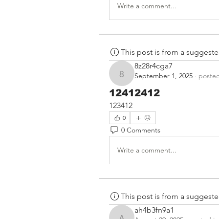
Write a comment...
This post is from a suggest
8z28r4cga7
September 1, 2025
·
posted
8z28r4cga7
12412412
123412
0
0 Comments
Write a comment...
This post is from a suggest
ah4b3fn9a1