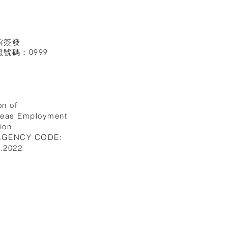
館
簽發
號碼：0999
on of
seas Employment
ion
 AGENCY CODE:
I.2022