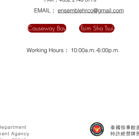
EMAIL：
ensemblehrco@gmail.com
Causeway Bay
Tsim Sha Tsui
Working Hours： 10:00a.m.-6:00p.m.
Department
泰國領事館
ent Agency
特許經營牌照號