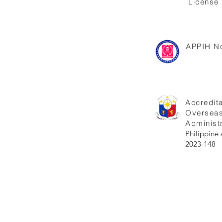
License 
APPIH No
Accredita
Oversea
Administr
Philippi
2023-148