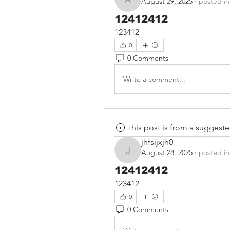
August 29, 2025
·
posted in
ah4b3fn9a1
12412412
123412
0
0 Comments
Write a comment...
This post is from a suggest
jhfsijxjh0
August 28, 2025
·
posted in
jhfsijxjh0
12412412
123412
0
0 Comments