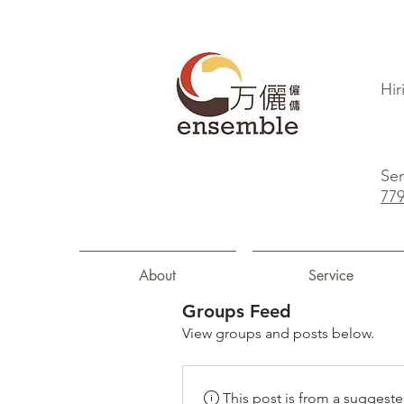
Hir
Sen
77
About
Service
Groups Feed
View groups and posts below.
This post is from a suggest