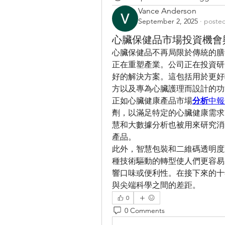
Vance Anderson
September 2, 2025
·
posted
心臟保健品市場投資機會
心臟保健品不再局限於傳統的膳
正在重塑產業。公司正在投資研
好的解決方案。這包括用於更好
方以及專為心臟護理而設計的功
正如心臟健康產品市場
分析
中報
劑，以滿足特定的心臟健康需求
慧和大數據分析也被用來研究消
產品。
此外，智慧包裝和二維碼透明度
種技術驅動的轉型使人們更容易
響口味或便利性。在接下來的十
與尖端科學之間的差距。
0
0 Comments