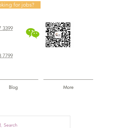
oking for jobs?
7 3399
8 7799
Blog
More
Search